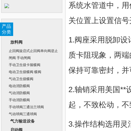
系统水管道中，用
关位置上设置信号
产品
分类
1.阀座采用脱卸
放料阀
止回阀旋启式止回阀单向阀逆止
质卡阻现象，两端
阀
闸阀 手动闸阀
手动卫生级卡箍蝶阀
保持可靠密封，并
电动卫生级蝶阀 蝶阀
气动卫生级蝶阀
电动消防蝶阀
2.轴销采用美国
气动消防蝶阀
手动消防蝶阀
起，不致松动，不
手动球阀三通法兰球阀
气动球阀三通球阀
气力输送设备
3.操作结构选用
启动阀