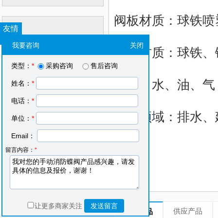
阀板材质：球铁喷
友情
链接
我要咨询
关闭
阀体材质：球铁、
中国粉体网
类型：
*
采购咨询
售后咨询
网上粉体展
粉体人才
介质：水、油、气
姓名：
*
电话：
*
运用领域：排水、
单位：
*
Email：
留言内容：
*
让更多商家关注
发送留言
供应产品
推荐产品