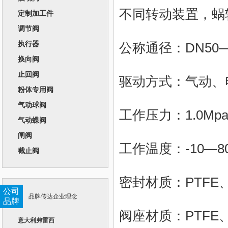
不同转动装置，蜗
定制加工件
调节阀
执行器
公称通径：DN50—
换向阀
止回阀
驱动方式：气动、
粉体专用阀
气动球阀
工作压力：1.0Mpa、
气动蝶阀
闸阀
工作温度：-10—8
截止阀
密封材质：PTFE、
公司
品牌传达企业理念
品牌
阀座材质：PTFE、
意大利弗雷西